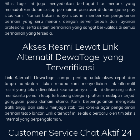
Situs Togel ini juga menyediakan berbagai fitur menarik yang
memudahkan dalam setiap permainan para user di dalam game play
situs kami. Namun bukan hanya situs ini memberikan pengalaman
bermain yang seru menarik dengan server terbaik dan layanan
profesional serta sisitem permainan yang sangat berkualitas di semua
permainan yang tersedia.
Akses Resmi Lewat Link
Alternatif DewaTogel yang
Terverifikasi
Link Alternatif DewaTogel
sangat penting untuk akses cepat dan
tanpa hambatan. Itulah kenapa kami menyediakan link alternatif
resmi yang telah diverifikasi keamanannya. Link ini dirancang untuk
membantu pemain tetap terhubung dengan platform meskipun terjadi
gangguan pada domain utama. Kami berpengalaman mengelola
trafik tinggi dan selalu menjaga stabilitas koneksi agar pengalaman
bermain tetap lancar. Link alternatif ini selalu diperbarui oleh tim teknis
internal yang berpengalaman.
Customer Service Chat Aktif 24